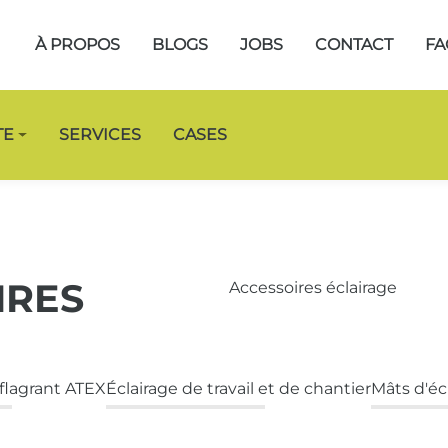
À PROPOS
BLOGS
JOBS
CONTACT
FA
TE
SERVICES
CASES
IRES
Accessoires éclairage
éflagrant ATEX
Éclairage de travail et de chantier
Mâts d'éc