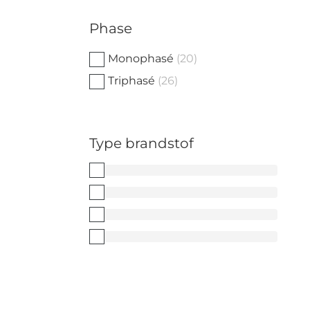
Phase
Monophasé
(20)
Triphasé
(26)
CVC
Airconditioning
(5)
Au diesel
(16)
Chaudière
(5)
Chauffage à air
(19)
Warmtepomp
(5)