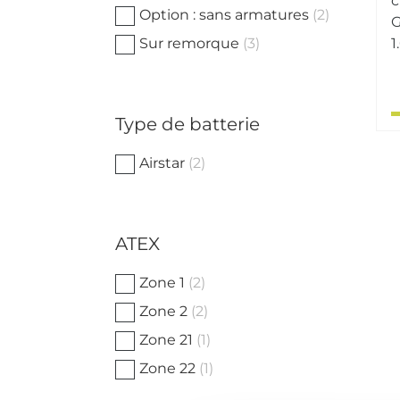
c
Option : sans armatures
(2)
G
Sur remorque
(3)
1
Type de batterie
Airstar
(2)
ATEX
Zone 1
(2)
Zone 2
(2)
Zone 21
(1)
Zone 22
(1)