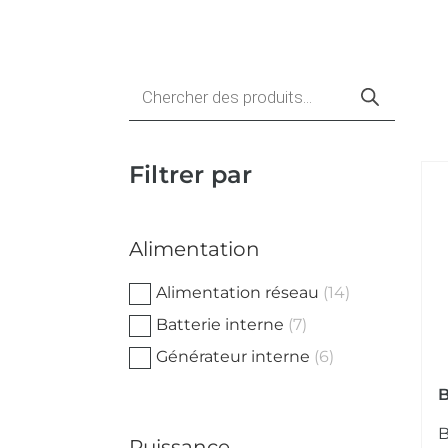
Recherche
de
produits
Filtrer par
Alimentation
Alimentation réseau
(14)
Batterie interne
(7)
Générateur interne
(6)
B
B
Puissance