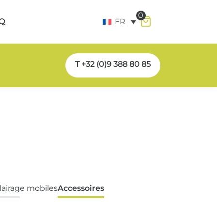
0
Q
FR
T +32 (0)9 388 80 85
lairage mobiles
Accessoires