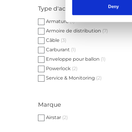
Deny
Type d'accessoire
Armature
(1)
Armoire de distribution
(7)
Câble
(3)
Carburant
(1)
Enveloppe pour ballon
(1)
Powerlock
(2)
Service & Monitoring
(2)
Marque
Airstar
(2)