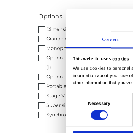
Options
Dimensions compactes
(3)
Grande cuve interne
(7)
Consent
Monophasé
(1)
Option : avec extension mât
This website uses cookies
(1)
We use cookies to personalis
information about your use of
Option : sur remorque
(4)
other information that you’ve
Portable
(2)
Stage V
(5)
Consent
Necessary
Selection
Super silencieux
(7)
Synchronisable
(6)