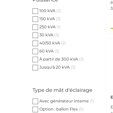
é
3
100 kVA
(2)
150 kVA
(3)
250 kVA
(1)
30 kVA
(3)
40/50 kVA
(2)
60 kVA
(3)
À partir de 300 kVA
(3)
Jusqu'à 20 kVA
(3)
Type de mât d'éclairage
E
Avec générateur interne
(1)
E
Option : ballon Flex
(5)