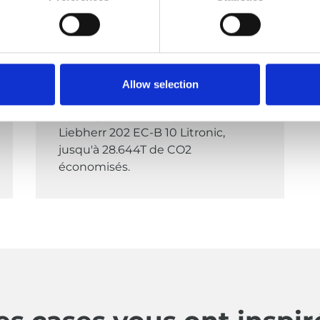
Grue à tour
Pack de batteries pour pics de
puissance de la grue
Allow selection
Absorption des pics de puissance
d'une grue à montage rapide
Liebherr 202 EC-B 10 Litronic,
jusqu'à 28.644T de CO2
économisés.