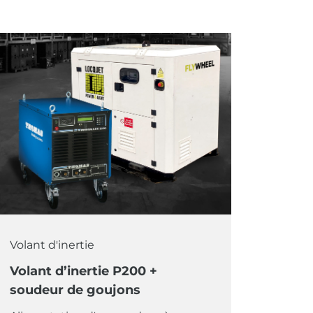
Chargement mobile
Drainage de puits
Éclairage
Event
Grue à tour
Retail
Volant d'inertie
Volant d'inertie
Volant d’inertie P200 +
soudeur de goujons