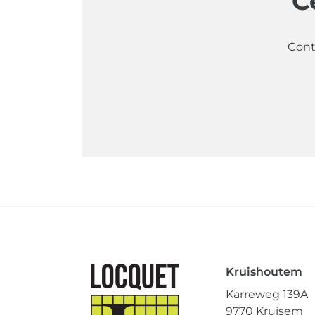
C
Cont
Kruishoutem
Karreweg 139A
9770 Kruisem