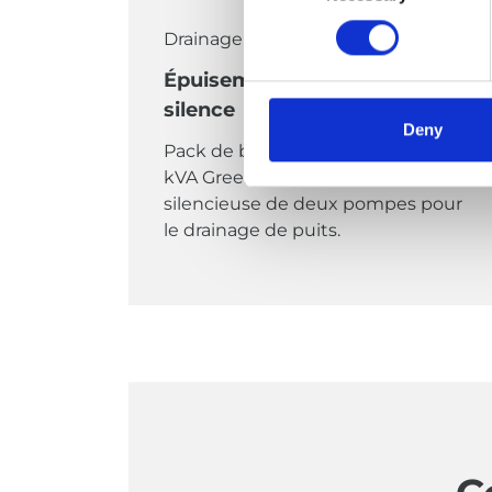
Drainage de puits
Épuisement des eaux, en
silence
Deny
Pack de batteries + générateur 20
kVA Greenline pour l'alimentation
silencieuse de deux pompes pour
le drainage de puits.