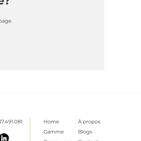
é?
page.
7.491.081
Home
À propos
Gamme
Blogs