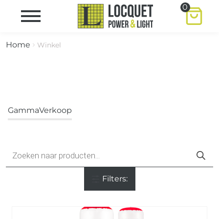
0
Home
Winkel
Gamma
Verkoop
Producten
zoeken
Filters: