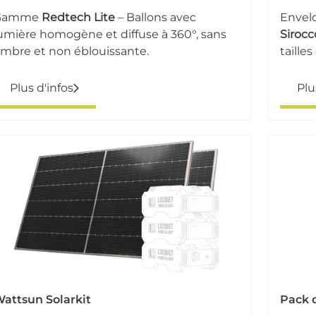
Gamme
Redtech Lite
– Ballons avec
Envelo
umière homogène et diffuse à 360°, sans
Sirocc
mbre et non éblouissante.
taille
Plus d'infos
Plu
attsun Solarkit
Pack d