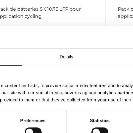
ack de batteries SX 10/15 LFP pour
Pack d
pplication cycling
applic
Plus d'infos
Plu
Details
e content and ads, to provide social media features and to analy
 our site with our social media, advertising and analytics partn
 provided to them or that they’ve collected from your use of their
Preferences
Statistics
ack de batteries MX 15/40 LFP
Pack 
ack de batteries MX 15/40 LFP pour
Pack d