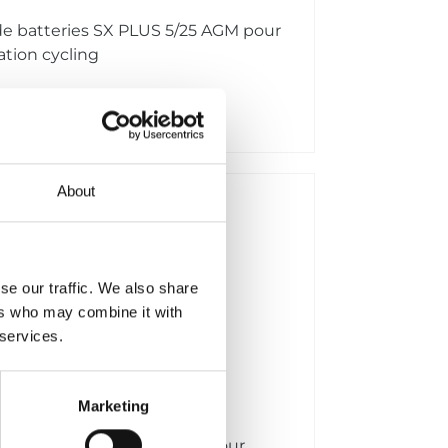
e batteries SX PLUS 5/25 AGM pour
ation cycling
s d'infos
About
se our traffic. We also share
ers who may combine it with
 services.
Marketing
de batteries MX 30/60 LFP
e batteries MX 30/60 LFP pour