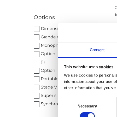
P
a
Options
Dimensions compactes
(3)
Grande cuve interne
(7)
Monophasé
(1)
Consent
Option : avec extension mât
(1)
This website uses cookies
Option : sur remorque
(4)
We use cookies to personalis
Portable
(2)
information about your use of
Stage V
(5)
other information that you’ve
Super silencieux
(7)
Consent
Synchronisable
(6)
Necessary
P
Selection
P