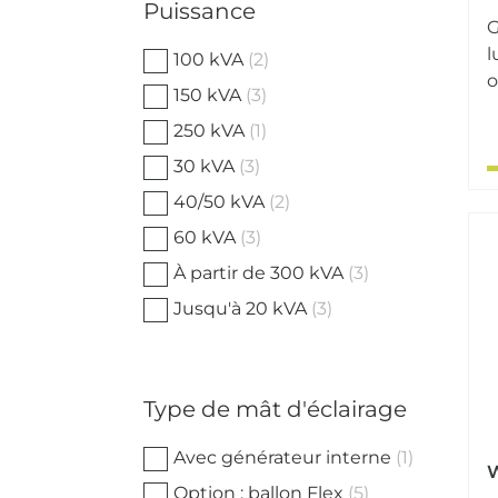
Puissance
l
100 kVA
(2)
o
150 kVA
(3)
250 kVA
(1)
30 kVA
(3)
40/50 kVA
(2)
60 kVA
(3)
À partir de 300 kVA
(3)
Jusqu'à 20 kVA
(3)
Type de mât d'éclairage
Avec générateur interne
(1)
W
Option : ballon Flex
(5)