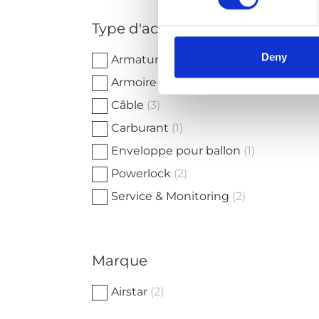
a
Type d'accessoire
Deny
Armature
(1)
Armoire de distribution
(7)
Câble
(3)
Carburant
(1)
Enveloppe pour ballon
(1)
Powerlock
(2)
Service & Monitoring
(2)
Marque
Airstar
(2)