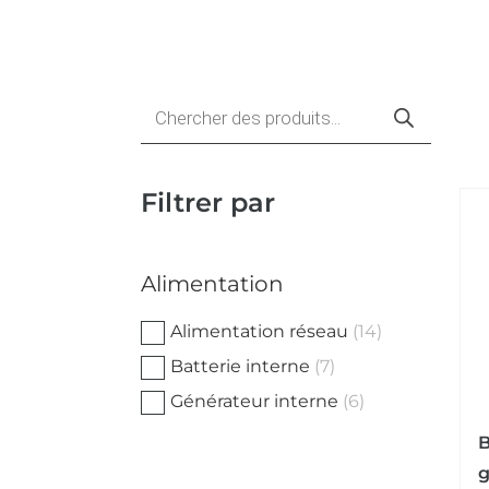
Recherche
de
produits
Filtrer par
Alimentation
Alimentation réseau
(14)
Batterie interne
(7)
Générateur interne
(6)
B
g