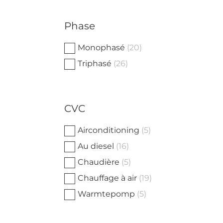
Phase
Monophasé
(20)
Triphasé
(26)
CVC
Airconditioning
(5)
Au diesel
(16)
Chaudière
(5)
Chauffage à air
(19)
Warmtepomp
(5)