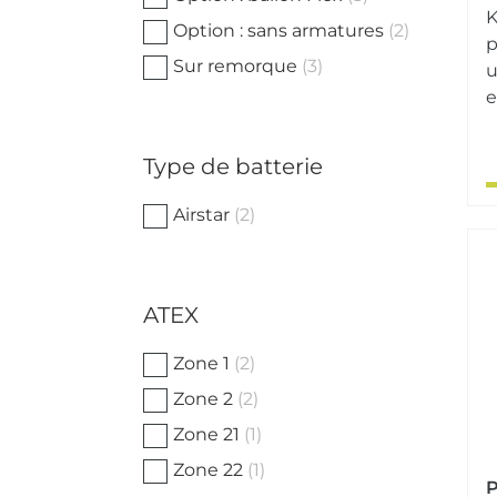
K
Option : sans armatures
(2)
p
Sur remorque
(3)
u
e
Type de batterie
Airstar
(2)
ATEX
Zone 1
(2)
Zone 2
(2)
Zone 21
(1)
Zone 22
(1)
P