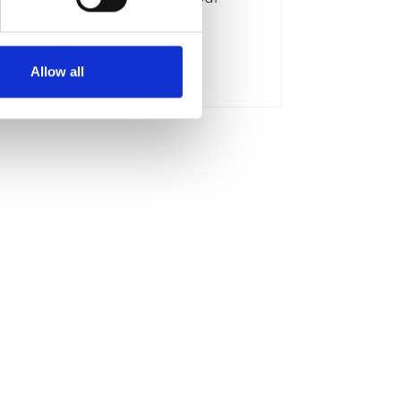
ation cycling
s d'infos
Allow all