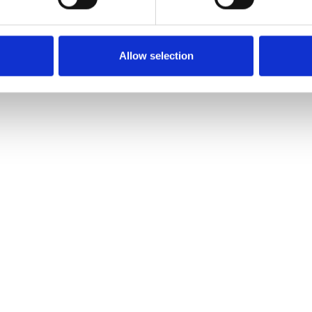
pplication cycling
applic
Plus d'infos
Plu
Allow selection