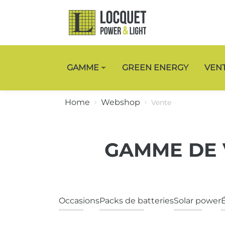
GAMME
GREEN ENERGY
VEN
Home
Webshop
Vente
GAMME DE 
Occasions
Packs de batteries
Solar power
É