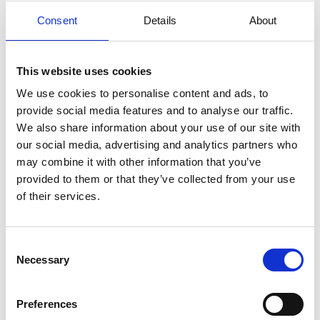
Pack de batteries MX 30/60 LFP pour
Consent
Details
About
application cycling
Plus d'infos
This website uses cookies
We use cookies to personalise content and ads, to
provide social media features and to analyse our traffic.
We also share information about your use of our site with
our social media, advertising and analytics partners who
may combine it with other information that you’ve
provided to them or that they’ve collected from your use
of their services.
Consent
Necessary
Pack de batteries LX 45/100 LFP
Selection
Pack de batteries LX 45/100 LFP pour
Preferences
application cycling