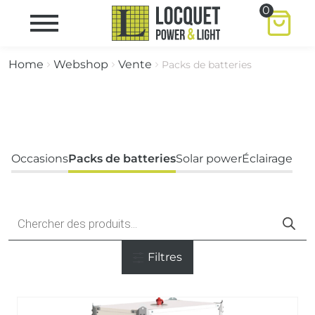
0
Home
Webshop
Vente
Packs de batteries
Occasions
Packs de batteries
Solar power
Éclairage
Recherche
de
produits
Filtres