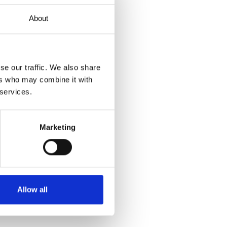
About
se our traffic. We also share
ers who may combine it with
 services.
Marketing
Allow all