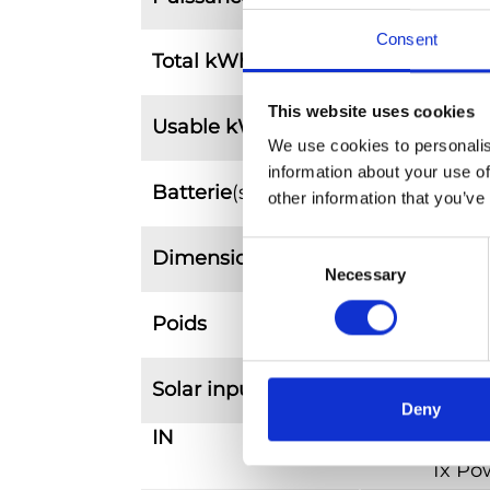
Consent
Total kWh
This website uses cookies
Usable kWh
We use cookies to personalis
information about your use of
Batterie
(s)
Li
other information that you’ve
Consent
Dimensions
(lxlxh)
250 x
Necessary
Selection
Poids
Solar input
e
Deny
IN
1x 1
1x Po