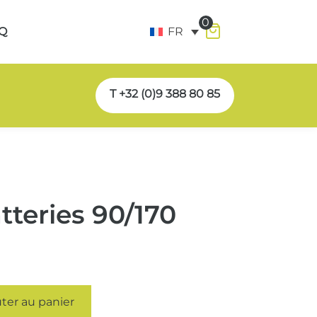
0
Q
FR
T +32 (0)9 388 80 85
tteries 90/170
ter au panier