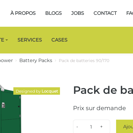
À PROPOS
BLOGS
JOBS
CONTACT
FA
TE
SERVICES
CASES
power
Battery Packs
Pack de batteries 90/170
Pack de ba
Designed by
Locquet
Prix ​​sur demande
Quantity
Ajou