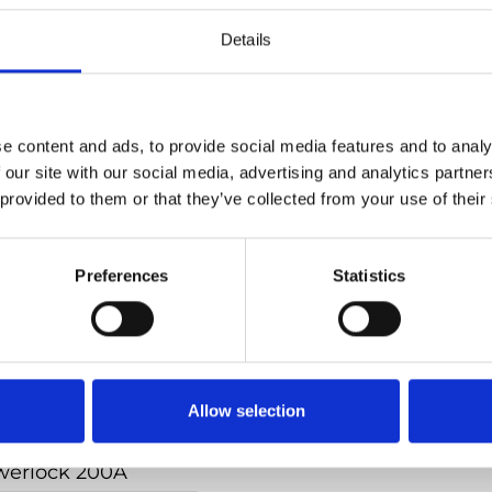
Details
170 kWh
153 kWh
e content and ads, to provide social media features and to analy
 our site with our social media, advertising and analytics partn
thium LFP
 provided to them or that they’ve collected from your use of their
 115 x 220 cm
Preferences
Statistics
2.970 kg
n option
Allow selection
25A CEE 400V
werlock 200A