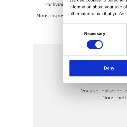
Par livraison, nous facturons un monta
information about your use of
other information that you’ve
Nous disposons d’un vaste réseau de par
Consent
Necessary
Selection
Deny
Vous souhaitez obten
Nous metton