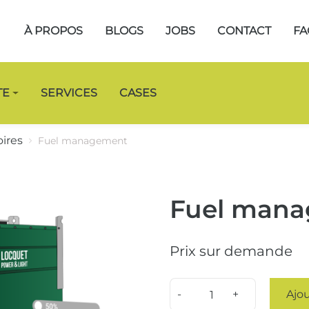
À PROPOS
BLOGS
JOBS
CONTACT
FA
TE
SERVICES
CASES
ires
Fuel management
Fuel man
Prix ​​sur demande
Quantity
Ajou