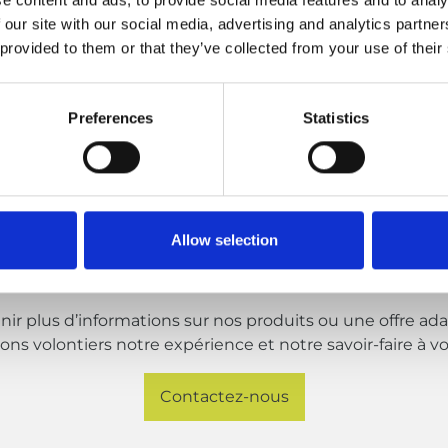
nt fixe pour les frais administratifs.
 our site with our social media, advertising and analytics partn
 provided to them or that they’ve collected from your use of their
tenaires nous permettant d’effectuer des livraisons rap
Preferences
Statistics
Allow selection
En savoir plus?
ir plus d’informations sur nos produits ou une offre ada
s volontiers notre expérience et notre savoir-faire à vo
Contactez-nous