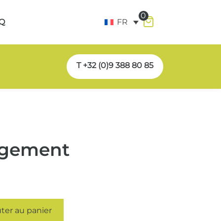
0
Q
FR
T +32 (0)9 388 80 85
agement
ter au panier