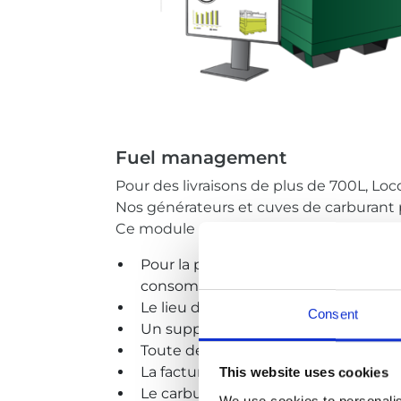
Fuel management
Pour des livraisons de plus de 700L, Lo
Nos générateurs et cuves de carburant 
Ce module permet également de programm
Pour la première livraison, la demande
consommation moyenne.
Le lieu de livraison doit être access
Consent
Un supplément peut être facturé pou
Toute demande de livraison doit être
La facturation du carburant se fai
This website uses cookies
Le carburant est facturé au taxu jour
We use cookies to personalis