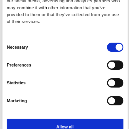
our social media, advertising and analytics partners who
may combine it with other information that you’ve
Pied pour armoire de distribution 63A ou 125A
provided to them or that they’ve collected from your use
Event
of their services.
Pied pour les armoires de distribution 63A
Event
et 125A
Event
.
Consent
Necessary
Selection
Plus d'infos
Preferences
Statistics
Marketing
Allow all