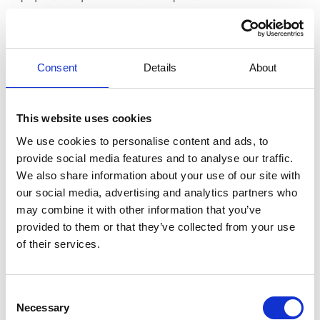
a identifié les besoins énergétiques réels.
L’exercice a révélé que le système de
refroidissement exigeait de courtes pointes de
puissance qui dépassaient la puissance de la
Consent
Details
About
connexion au réseau. Toutefois, cette même
connexion suffisait pour les besoins énergétiques
quotidiens moyens.
This website uses cookies
We use cookies to personalise content and ads, to
provide social media features and to analyse our traffic.
We also share information about your use of our site with
our social media, advertising and analytics partners who
En bref, une application idéale pour un système de
may combine it with other information that you’ve
batteries.
provided to them or that they’ve collected from your use
Notre Powerbooster, doté d’une batterie interne de
of their services.
150 kWh et d’une grande puissance de pointe, peut
compenser les manques de puissances lors de
périodes de grande consommation grâce à la
Consent
Necessary
batterie tampon. Installé à côté, un générateur
Selection