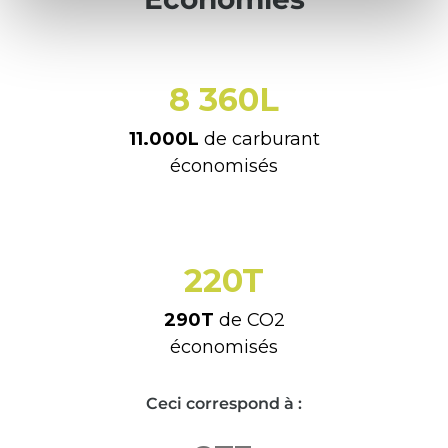
11 000
L
11.000L
de carburant
économisés
290
T
290T
de CO2
économisés
Ceci correspond à :