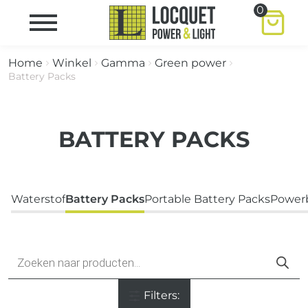
0
Home
Winkel
Gamma
Green power
Battery Packs
BATTERY PACKS
Waterstof
Battery Packs
Portable Battery Packs
Power
Producten
zoeken
Filters: