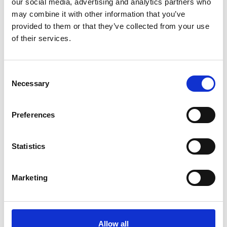
our social media, advertising and analytics partners who
may combine it with other information that you’ve
Battery Pack 60/100
provided to them or that they’ve collected from your use
of their services.
Battery Pack 60/100 geschikt voor
cycling
toepassingen.
Consent
Meer info
Necessary
Selection
Preferences
Statistics
Marketing
Battery Pack 170/240
Allow all