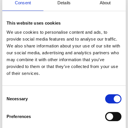
Consent
Details
About
ATEX
- zones
2
|
22
This website uses cookies
We use cookies to personalise content and ads, to
provide social media features and to analyse our traffic.
We also share information about your use of our site with
our social media, advertising and analytics partners who
may combine it with other information that you’ve
provided to them or that they’ve collected from your use
of their services.
ATEX LED Projector Large
EX-gecertificeerde explosieveilige projector
Consent
met een robuuste omkasting, geschikt voor
Necessary
Selection
zones
2
en
22.
Meer info
Preferences