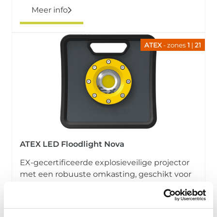
Meer info
ATEX
- zones
1
|
21
ATEX LED Floodlight Nova
EX-gecertificeerde explosieveilige projector
met een robuuste omkasting, geschikt voor
zones
1
en
21
.
Meer info