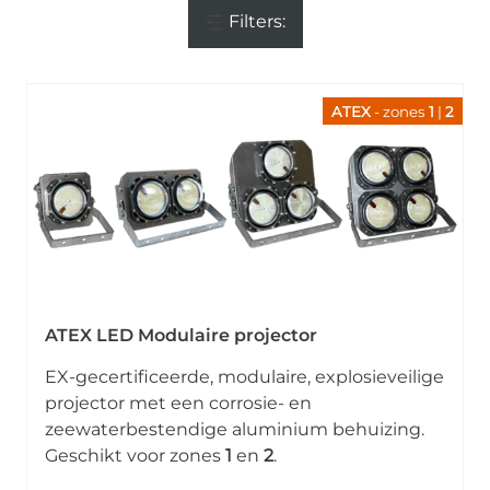
Filters:
ATEX
- zones
1
|
2
ATEX LED Modulaire projector
EX-gecertificeerde, modulaire, explosieveilige
projector met een corrosie- en
zeewaterbestendige aluminium behuizing.
Geschikt voor zones
1
en
2
.