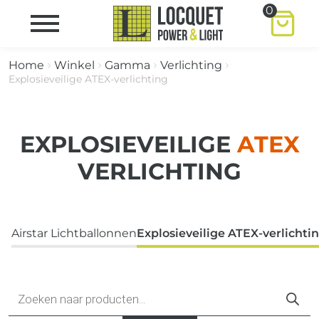
0
Home
Winkel
Gamma
Verlichting
Explosieveilige ATEX-verlichting
EXPLOSIEVEILIGE
ATEX
VERLICHTING
Airstar Lichtballonnen
Explosieveilige ATEX-verlichti
Producten
zoeken