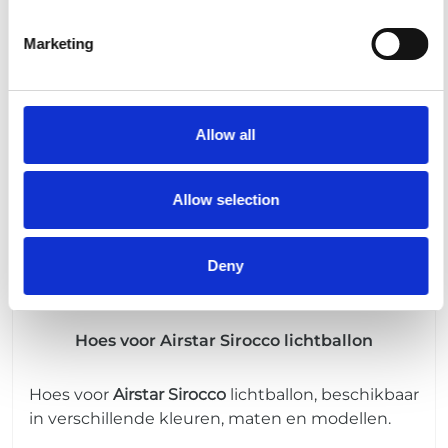
Gerelateerde producten
Marketing
Allow all
Allow selection
Deny
Hoes voor Airstar Sirocco lichtballon
Hoes voor
Airstar
Sirocco
lichtballon, beschikbaar
in verschillende kleuren, maten en modellen.