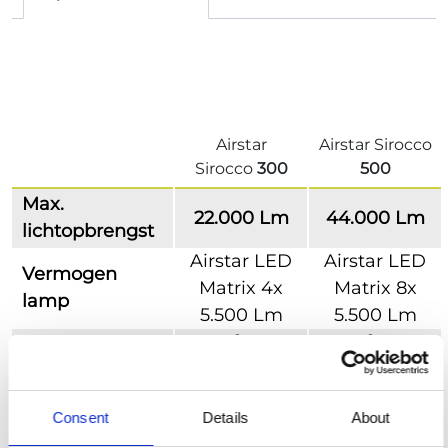
Airstar
Airstar Sirocco
Sirocco
300
500
Max.
22.000 Lm
44.000 Lm
lichtopbrengst
Airstar LED
Airstar LED
Vermogen
Matrix 4x
Matrix 8x
lamp
5.500 Lm
5.500 Lm
314m² @5Lx
531m² @5Lx
Verlicht
| 1.385m²
| 2.289m²
oppervlak
@0,5Lx
@0,5Lx
Consent
Details
About
ø 60 cm / h
ø 85 cm / h
Grootte ballon