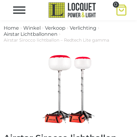
0
Home
Winkel
Verkoop
Verlichting
Airstar Lichtballonnen
Airstar Sirocco lichtballon – Redtech Lite gamma