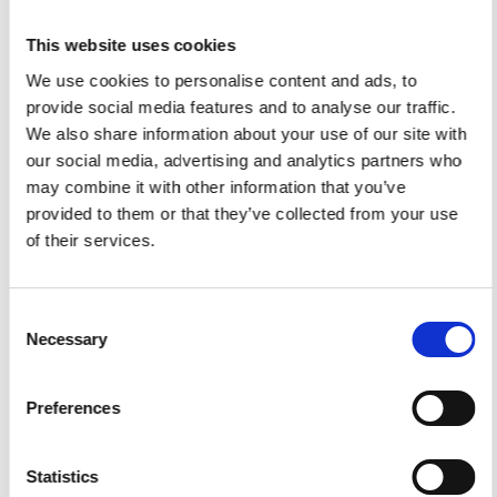
37 cm
50 cm
This website uses cookies
Gewicht ballon
2,8 kg
3,8 kg
We use cookies to personalise content and ads, to
Airstar Light
Airstar Light
provide social media features and to analyse our traffic.
Besturing via
We also share information about your use of our site with
App
App
our social media, advertising and analytics partners who
Afm.
47 x 25 x 25
58 x 25 x 25
may combine it with other information that you’ve
transportkoker
cm, ± 7 kg
cm, ± 8,5 kg
provided to them or that they’ve collected from your use
100~240
100~240
of their services.
Spanning
VAC / 50-60
VAC / 50-60
Hz
Hz
Consent
Necessary
Selection
Stroomverbruik
160W
294W
Tijd opnieuw
Preferences
Onmiddelijk
Onmiddelijk
opstarten
Statistics