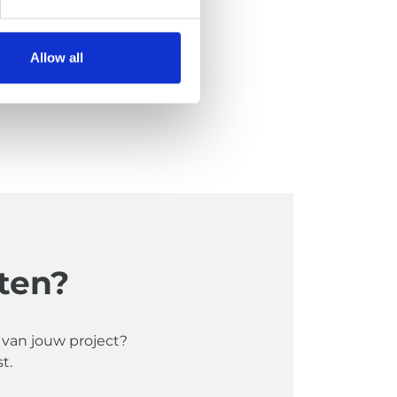
Allow all
ten?
t van jouw project?
t.