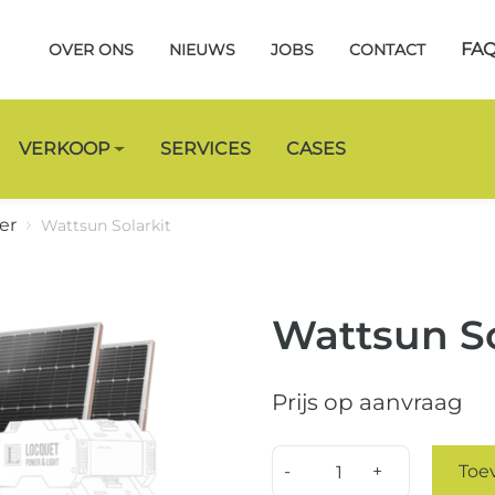
FA
OVER ONS
NIEUWS
JOBS
CONTACT
VERKOOP
SERVICES
CASES
er
Wattsun Solarkit
Wattsun So
Prijs op aanvraag
Quantity
Toe