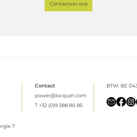
Contacteer ons
Contact
BTW: BE 043
power@locquet.com
T +32 (0)9 388 80 85
rgie 7