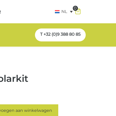
0
Q
NL
T +32 (0)9 388 80 85
larkit
voegen aan winkelwagen