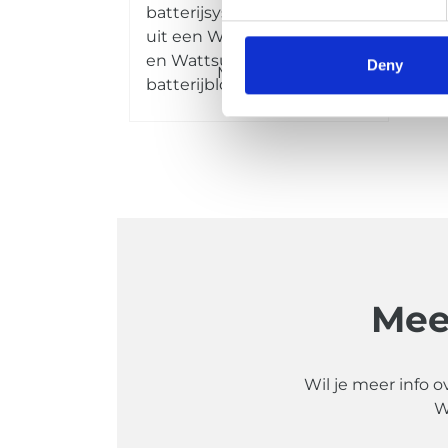
batterijsysteem bestaande
uit een Wattsun Dock 3000
en Wattsun Pack 3000
Deny
Meer info
batterijblok(ken).
Mee
Wil je meer info o
W