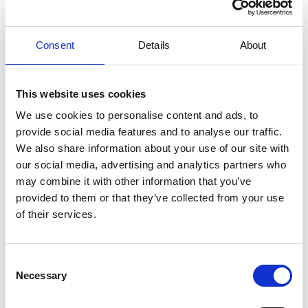
Piekvermogen
18 kW
Consent
Details
About
Max. AC vermogen
3600 W
This website uses cookies
We use cookies to personalise content and ads, to
Batterij
(en)
Li-Ion
provide social media features and to analyse our traffic.
We also share information about your use of our site with
Max. laadvermogen
500-1 000 W (4A)
our social media, advertising and analytics partners who
may combine it with other information that you’ve
120-240 V (AC) / 50-
provided to them or that they’ve collected from your use
Laadspanning
60 Hz
of their services.
Laadtijd
< 3 u tot 100%
Consent
Necessary
Selection
Gewicht
20 kg