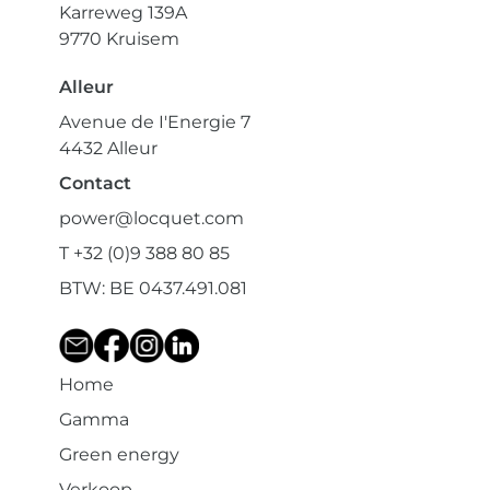
Karreweg 139A
9770 Kruisem
Alleur
Avenue de I'Energie 7
4432 Alleur
Contact
power@locquet.com
T +32 (0)9 388 80 85
BTW: BE 0437.491.081
Home
Gamma
Green energy
Verkoop