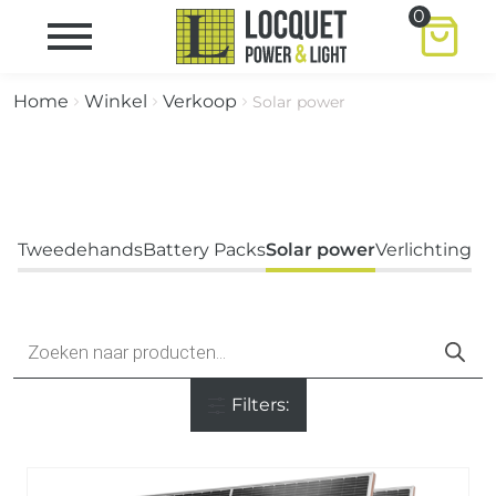
0
Home
Winkel
Verkoop
Solar power
Tweedehands
Battery Packs
Solar power
Verlichting
Producten
zoeken
Filters: