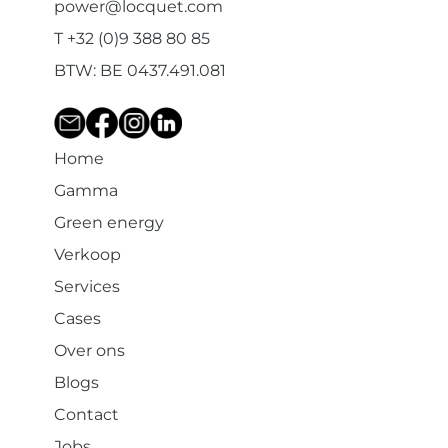
power@locquet.com
T +32 (0)9 388 80 85
BTW: BE 0437.491.081
Home
Gamma
Green energy
Verkoop
Services
Cases
Over ons
Blogs
Contact
Jobs