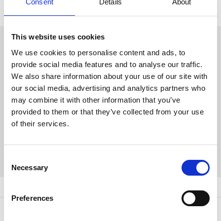
Consent
Details
About
This website uses cookies
Meer info over onze
We use cookies to personalise content and ads, to
producten?
provide social media features and to analyse our traffic.
We also share information about your use of our site with
our social media, advertising and analytics partners who
Wil je meer info over onze producten of wil je
may combine it with other information that you’ve
een offerte volledig op maat van jouw project?
provided to them or that they’ve collected from your use
Wij stellen onze ervaring en know-how graag
of their services.
tot uw dienst.
Contacteer ons
Consent
Necessary
Selection
Preferences