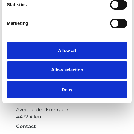
Statistics
Marketing
Allow all
Kruishoutem
Allow selection
Karreweg 139A
9770 Kruisem
Deny
Alleur
Avenue de I'Energie 7
4432 Alleur
Contact