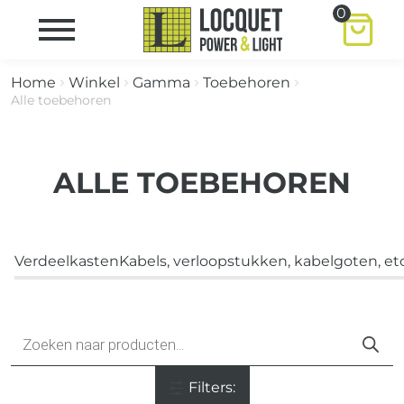
0
Home
Winkel
Gamma
Toebehoren
Alle toebehoren
ALLE TOEBEHOREN
Verdeelkasten
Kabels, verloopstukken, kabelgoten, etc
Producten
zoeken
Filters: