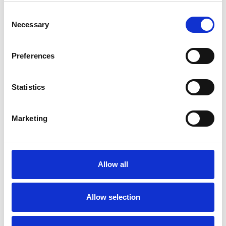
Consent
Necessary
Selection
Verdeelkast 63A
Preferences
63A verdeelkast, ook beschikbaar in
Event
-
versie waarop elke fiche afzonderlijk
afgezekerd is met eigen aardlekautomaat 30
Statistics
mA.
Marketing
Meer info
Allow all
Allow selection