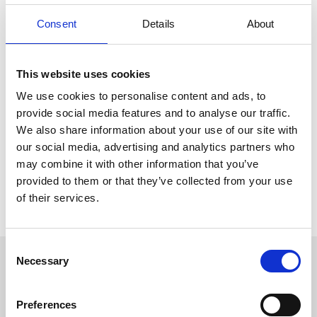
Consent
Details
About
Verdeelkast 250A
This website uses cookies
IN
Kabelogen
We use cookies to personalise content and ads, to
provide social media features and to analyse our traffic.
OUT
6x mono 230V
We also share information about your use of our site with
2x 32A 5P 380V
our social media, advertising and analytics partners who
2x 63A 5P 380V
may combine it with other information that you’ve
2x 125A 5P 380V
provided to them or that they’ve collected from your use
of their services.
Consent
Meer info over onze
Necessary
Selection
producten?
Preferences