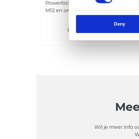
Powerlock naar kabelogen
M12 en omgekeerd.
Deny
Meer info
Mee
Wil je meer info o
W