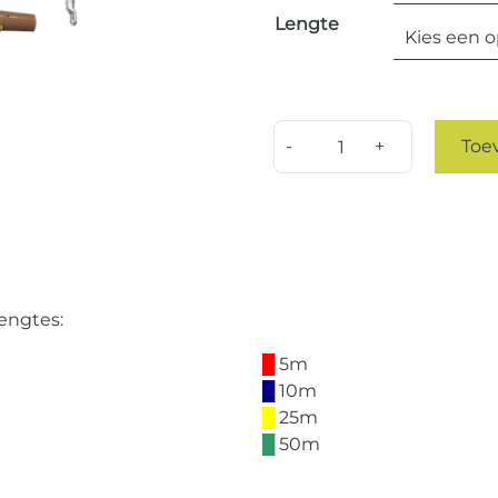
Lengte
Quantity
Toe
engtes:
█
5m
█
10m
█
25m
█
50m