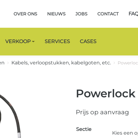
FA
OVER ONS
NIEUWS
JOBS
CONTACT
VERKOOP
SERVICES
CASES
en
Kabels, verloopstukken, kabelgoten, etc.
Powerloc
Powerlock
Prijs op aanvraag
Sectie