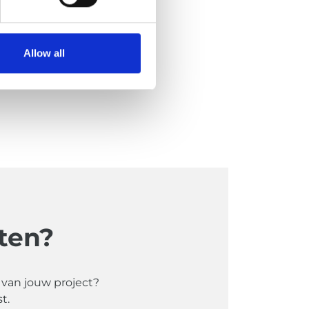
Allow all
ten?
t van jouw project?
t.