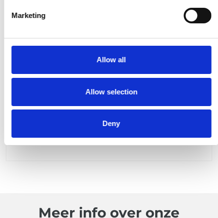
Marketing
Externe brandstoftank
Allow all
ADR Tolsma dubbelwandige, mobiele
Allow selection
brandstoftanks met een capaciteit van 1.000L
tot 3.000L.
Op aanvraag beschikbaar met
elektrisch vulpistool.
Deny
Meer info
Meer info over onze