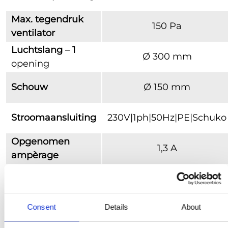
Max. tegendruk
150 Pa
ventilator
Luchtslang
–
1
Ø 300 mm
opening
Schouw
Ø 150 mm
Stroomaansluiting
230V|1ph|50Hz|PE|Schuko
Opgenomen
1,3 A
ampèrage
diesel, HVO,
Brandstoftype
petroleum/kerosine
Interne
Consent
Details
About
40 L
tankinhoud