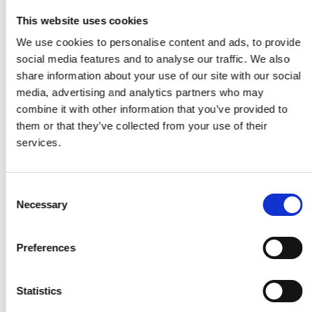
Max. verbruik
2,4 L/u
This website uses cookies
We use cookies to personalise content and ads, to provide
Afmetingen
125 x 49 x 69 cm
social media features and to analyse our traffic. We also
(lxbxh)
share information about your use of our site with our social
media, advertising and analytics partners who may
Gewicht
58 kg
combine it with other information that you’ve provided to
them or that they’ve collected from your use of their
services.
Gerelateerde producten
Consent
Necessary
Selection
Preferences
Statistics