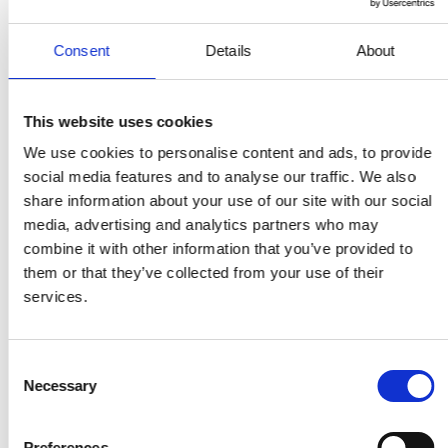
Stroomaansluiting
230V|1ph|50Hz|PE|Schuko
Consent
Details
About
Opgenomen
15 A
ampèrage
This website uses cookies
diesel, HVO,
Brandstoftype
We use cookies to personalise content and ads, to provide
petroleum/kerosine, GTL
social media features and to analyse our traffic. We also
share information about your use of our site with our social
Max. verbruik
14,8 L/u
media, advertising and analytics partners who may
Afmetingen
combine it with other information that you’ve provided to
246 x 84 x 151 cm
them or that they’ve collected from your use of their
(lxbxh)
services.
Gewicht
385 kg
Consent
Necessary
Selection
Preferences