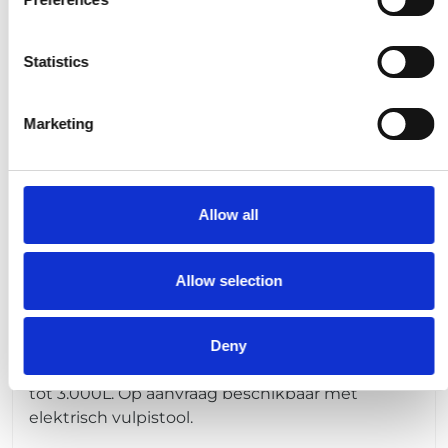
Gerelateerde producten
Statistics
Marketing
Allow all
Allow selection
Externe brandstoftank
ADR Tolsma dubbelwandige, mobiele
Deny
brandstoftanks met een capaciteit van 1.000L
tot 3.000L.
Op aanvraag beschikbaar met
elektrisch vulpistool.