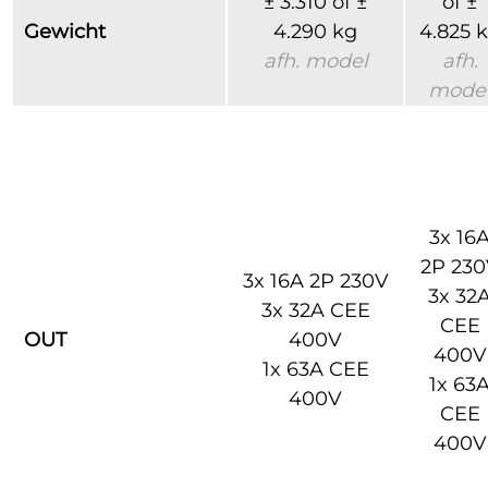
± 3.310 of ±
of ±
Gewicht
4.290 kg
4.825 
afh. model
afh.
mode
3x 16
2P 23
3x 16A 2P 230V
3x 32
3x 32A CEE
CEE
OUT
400V
400V
1x 63A CEE
1x 63
400V
CEE
400V