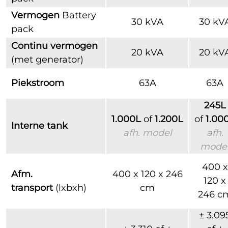
Vermogen
Battery
30 kVA
30 kV
pack
Continu vermogen
20 kVA
20 kV
(met generator)
Piekstroom
63A
63A
245L
1.000L
of
1.200L
of
1.00
Interne tank
afh. model
afh.
mode
400 x
Afm.
400 x 120 x 246
120 x
transport
(lxbxh)
cm
246 c
± 3.09