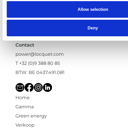
Karreweg 139A
9770 Kruisem
Allow selection
Alleur
Deny
Avenue de I'Energie 7
4432 Alleur
Contact
power@locquet.com
T +32 (0)9 388 80 85
BTW: BE 0437.491.081
Home
Gamma
Green energy
Verkoop