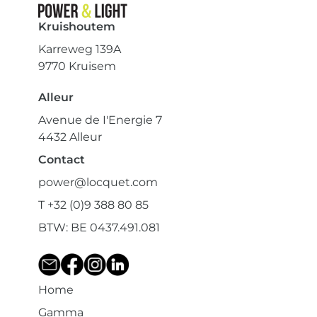
Kruishoutem
Karreweg 139A
9770 Kruisem
Alleur
Avenue de I'Energie 7
4432 Alleur
Contact
power@locquet.com
T +32 (0)9 388 80 85
BTW: BE 0437.491.081
Home
Gamma