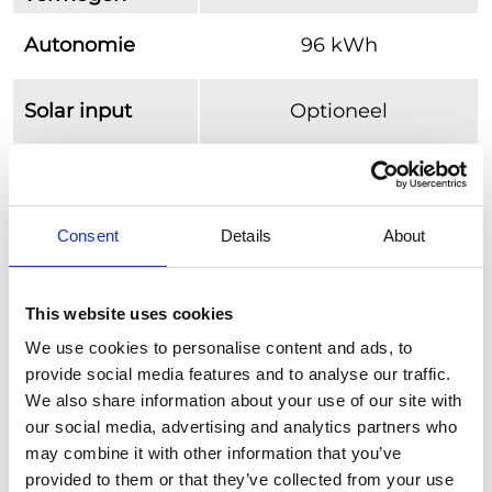
Autonomie
96 kWh
Solar input
Optioneel
Online
Ja
monitoring
Li-Ion LFP
Consent
Details
About
48V ~ 6000 cycli @90%
Batterij
(en)
DoD
20x 39,7 kg batterijen =
This website uses cookies
794 kg
We use cookies to personalise content and ads, to
provide social media features and to analyse our traffic.
Afmetingen
224 x 116 x 212 cm
We also share information about your use of our site with
(lxbxh)
our social media, advertising and analytics partners who
may combine it with other information that you’ve
Gewicht
2.250 kg
provided to them or that they’ve collected from your use