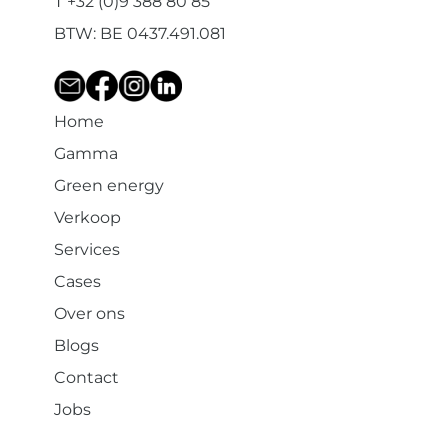
T +32 (0)9 388 80 85
BTW: BE 0437.491.081
Home
Gamma
Green energy
Verkoop
Services
Cases
Over ons
Blogs
Contact
Jobs