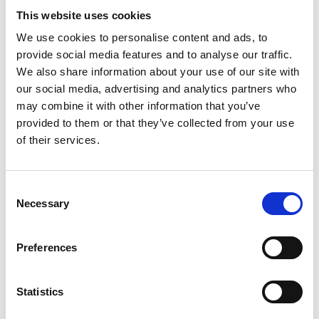
7 kW
koelingscapaciteit
This website uses cookies
We use cookies to personalise content and ads, to
Luchtverplaatsing
800 – 1.450 m³/h
provide social media features and to analyse our traffic.
We also share information about your use of our site with
Thermostaat
Incl.
our social media, advertising and analytics partners who
may combine it with other information that you’ve
230V|1 ph|50 Hz
provided to them or that they’ve collected from your use
Stroomaansluiting
PE|Schuko
of their services.
Opgenomen
12 A
ampèrage
Consent
Necessary
Selection
Afmetingen
(lxbxh)
40 x 88 x 103 cm
Preferences
Gewicht
108 kg
Statistics