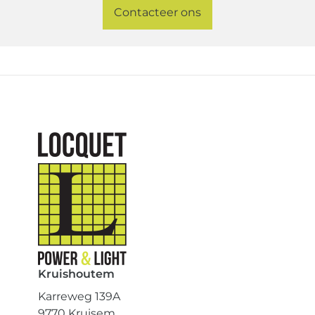
Contacteer ons
Kruishoutem
Karreweg 139A
9770 Kruisem