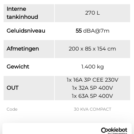
Interne
270 L
tankinhoud
Geluidsniveau
55
dBA@7m
Afmetingen
200 x 85 x 154 cm
Gewicht
1.400 kg
1x 16A 3P CEE 230V
OUT
1x 32A 5P 400V
1x 63A 5P 400V
Code
30 KVA COMPACT