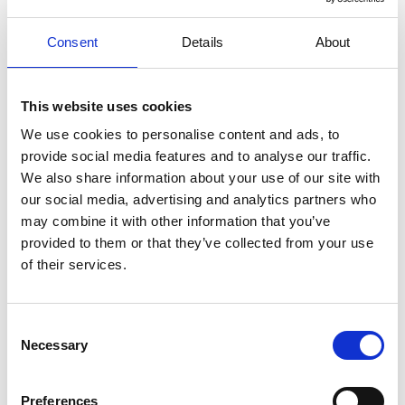
Gerelateerde producten
Consent
Details
About
This website uses cookies
We use cookies to personalise content and ads, to
provide social media features and to analyse our traffic.
We also share information about your use of our site with
our social media, advertising and analytics partners who
may combine it with other information that you’ve
provided to them or that they’ve collected from your use
of their services.
Fuel management
Consent
Necessary
Selection
Voor leveringen boven de 700l kan het
brandstofbeheer vanop afstand door Locquet
Power & Light gedaan worden.
Preferences