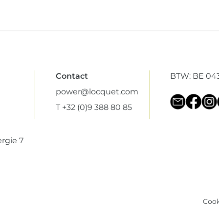
Contact
BTW: BE 043
power@locquet.com
T +32 (0)9 388 80 85
rgie 7
Cook