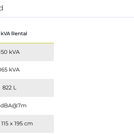
d
 kVA
Rental
150 kVA
165 kVA
822 L
 dBA@7m
 115 x 195 cm