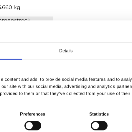
3.660 kg
mmenstrook
6A CEE 230V
2A CEE 400V
3A CEE 400V
Details
25A CEE 400V
mogelijk, afh. model
ENTAL / 150 KVA STD
e content and ads, to provide social media features and to analy
 our site with our social media, advertising and analytics partn
 provided to them or that they’ve collected from your use of their
oducten
Preferences
Statistics