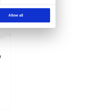
Allow all
g
.