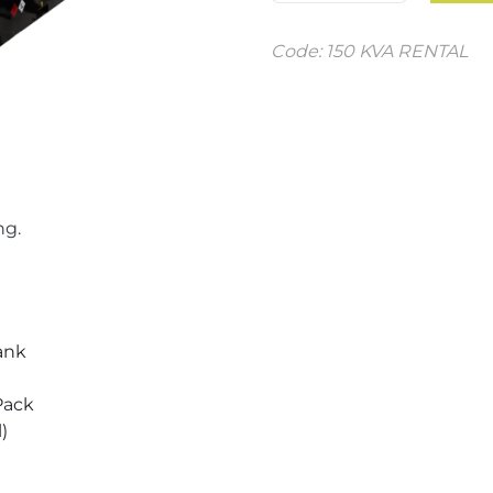
Code: 150 KVA RENTAL
ng.
ank
Pack
)