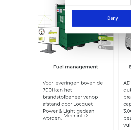
Deny
Fuel management
Voor leveringen boven de
AD
700l kan het
du
brandstofbeheer vanop
br
afstand door Locquet
cap
Power & Light gedaan
3.0
Meer info
worden.
bes
vul