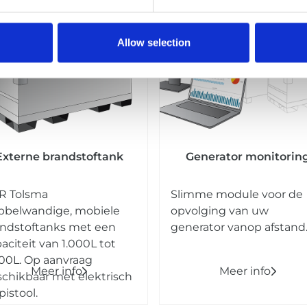
Allow selection
Externe brandstoftank
Generator monitorin
R Tolsma
Slimme module voor de
bbelwandige, mobiele
opvolging van uw
andstoftanks met een
generator vanop afstand
aciteit van 1.000L tot
00L.
Op aanvraag
Meer info
Meer info
chikbaar met elektrisch
pistool.