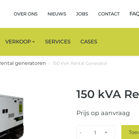
FA
OVER ONS
NIEUWS
JOBS
CONTACT
VERKOOP
SERVICES
CASES
ental generatoren
150 kVA Rental Generator
150 kVA Re
Prijs op aanvraag
Quantity
Toe