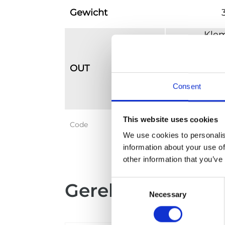
Gewicht
Kle
2x 1
2x 3
OUT
1x 6
Consent
1x 1
Powerlock 
This website uses cookies
Code
150 KVA R
We use cookies to personalis
information about your use of
other information that you’ve
Consent
Gerelateerde pr
Necessary
Selection