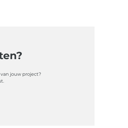
ten?
t van jouw project?
t.