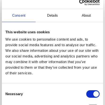
Consent
Details
About
This website uses cookies
We use cookies to personalise content and ads, to
provide social media features and to analyse our traffic.
We also share information about your use of our site with
our social media, advertising and analytics partners who
may combine it with other information that you’ve
23/12/2024
provided to them or that they’ve collected from your use
Versterking gezocht!
of their services.
Onder onze kerstboom
liggen nog twee pakjes:
Consent
Necessary
een vacature voor
Selection
boekhouder, en ééntje om