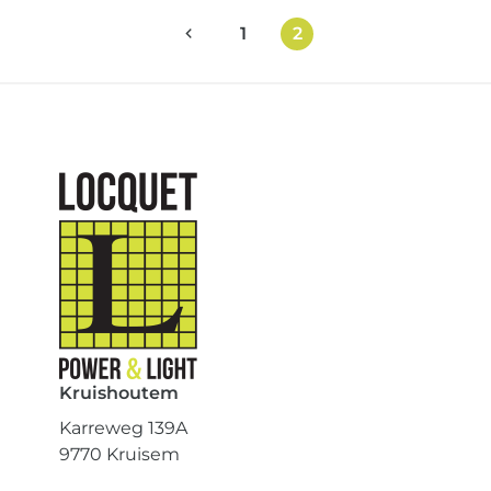
1
2
Kruishoutem
Karreweg 139A
9770 Kruisem