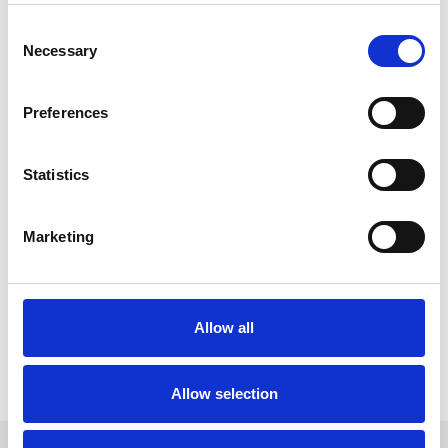
Battery Pack voor pieken torenkraan
Consent
Necessary
Selection
Opvang van de stroompieken van een
Liebherr 202 EC-B 10 Litronic
snelmontagekraan, tot 28.644T
Preferences
uitgespaard.
Lees meer
Statistics
Marketing
Allow all
1
2
Allow selection