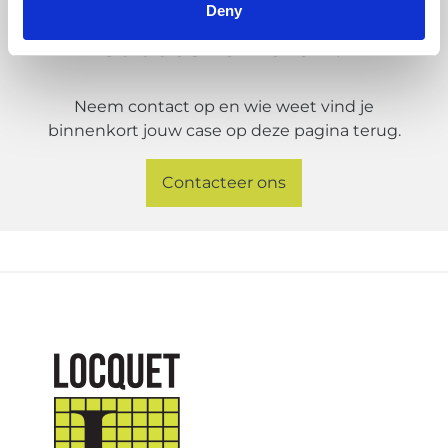
Geïnspireerd door onze
Deny
succesverhalen?
Neem contact op en wie weet vind je
binnenkort jouw case op deze pagina terug.
Contacteer ons