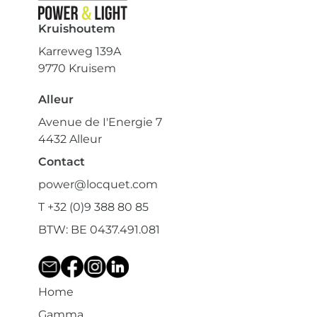
Kruishoutem
Karreweg 139A
9770 Kruisem
Alleur
Avenue de I'Energie 7
4432 Alleur
Contact
power@locquet.com
T +32 (0)9 388 80 85
BTW: BE 0437.491.081
Home
Gamma