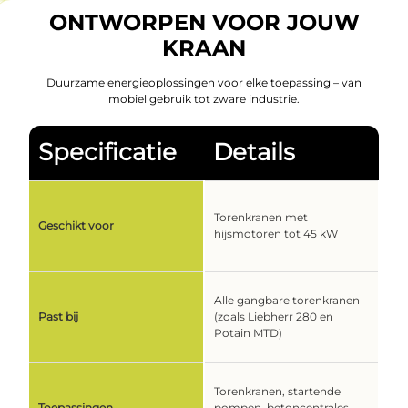
ONTWORPEN VOOR
JOUW
KRAAN
Duurzame energieoplossingen voor elke toepassing – van
mobiel gebruik tot zware industrie.
Specificatie
Details
Torenkranen met
Geschikt voor
hijsmotoren tot 45 kW
Alle gangbare torenkranen
Past bij
(zoals Liebherr 280 en
Potain MTD)
Torenkranen, startende
Toepassingen
pompen, betoncentrales,