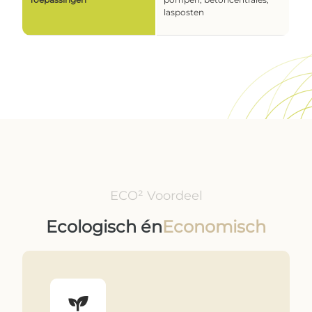
lasposten
ECO² Voordeel
Ecologisch én
Economisch