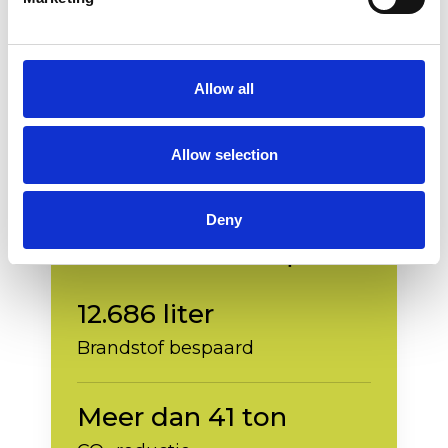
Een succesverhaal
Project
Despierre
Allow all
Bouwonderneming Despierre gebruikte de
Powerbooster 100 op een werf met een 63A
Allow selection
netaansluiting.
Deny
Resultaten na korte periode:
12.686 liter
Brandstof bespaard
Meer dan 41 ton