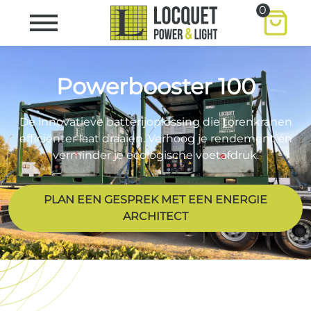
0
Powerbooster 100
De innovatieve batterijoplossing die torenkranen
efficiënter laat draaien. Verhoog je rendement én
verminder je ecologische voetafdruk.
PLAN EEN GESPREK MET EEN ENERGIE
ARCHITECT