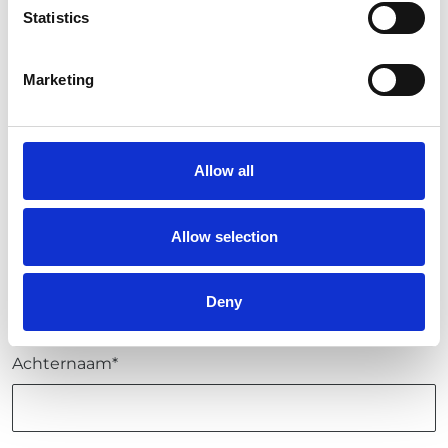
Statistics
Marketing
Download vacature
Allow all
INTERESSE?
Allow selection
Voornaam*
Deny
Achternaam*