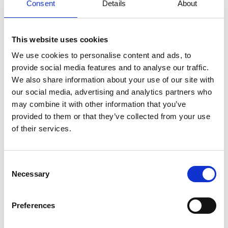
Consent
Details
About
Een gemotiveerde, flexibele collega die
kan omgaan met wisselende prioriteiten
This website uses cookies
WIJ BIEDEN
We use cookies to personalise content and ads, to
provide social media features and to analyse our traffic.
We also share information about your use of our site with
Gevarieerde job met veel uitdaging en
our social media, advertising and analytics partners who
zelfstandigheid. Je krijgt de ruimte om
may combine it with other information that you’ve
initiatieven te nemen en je functie verder
provided to them or that they’ve collected from your use
te ontwikkelen
of their services.
Voltijdse dagjob met competitief loon in
een aangenaam team
Consent
Necessary
Selection
michele.decavele@locquet.com
Preferences
0032 (0)9 388 80 85