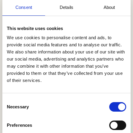
generator bij onderbelasting. Zo dient de
Consent
Details
About
generator voor
minimaal 30% belast
te zijn.
Onze Cycling Batteries lossen dit op:
Bij een vestiging van winkelketen Aldi die 6
This website uses cookies
maanden moest wachten op een verzwaring
We use cookies to personalise content and ads, to
van de netaansluiting, draaide de generator
provide social media features and to analyse our traffic.
slechts 4 uur gedurende de hele periode. De
We also share information about your use of our site with
besparing: tot wel 110.000 liter brandstof!
our social media, advertising and analytics partners who
may combine it with other information that you’ve
provided to them or that they’ve collected from your use
of their services.
BEKIJK HET VOLLEDIGE GAMMA
Consent
Necessary
Selection
01
Preferences