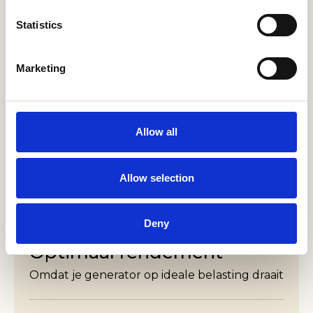
Generator
Statistics
Draait alleen wanneer echt nodig
Marketing
02
Batterij
Allow all
Levert stroom tijdens de rustige momenten
Allow selection
03
Deny
Optimaal rendement
Omdat je generator op ideale belasting draait