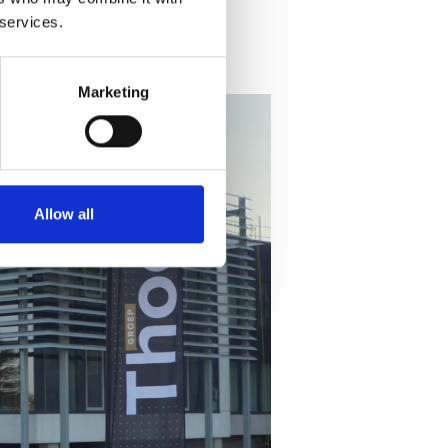
 services.
ng
Marketing
Allow all