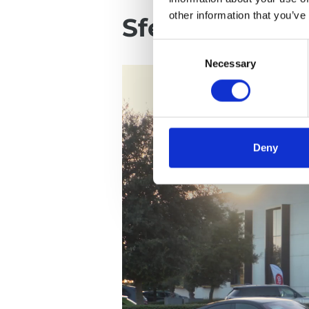
other information that you’ve
Sfeerbeelden v
Consent
Necessary
Selection
Deny