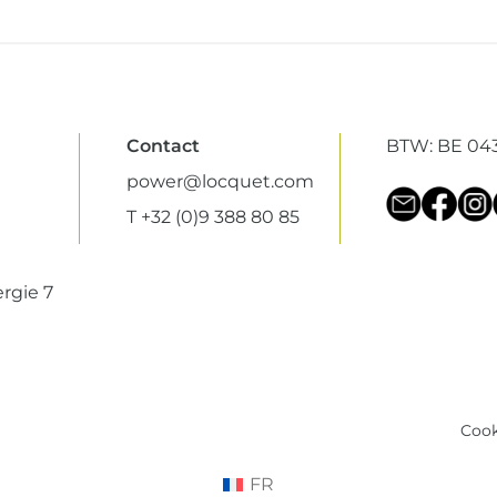
Contact
BTW: BE 043
power@locquet.com
T +32 (0)9 388 80 85
rgie 7
Cook
FR