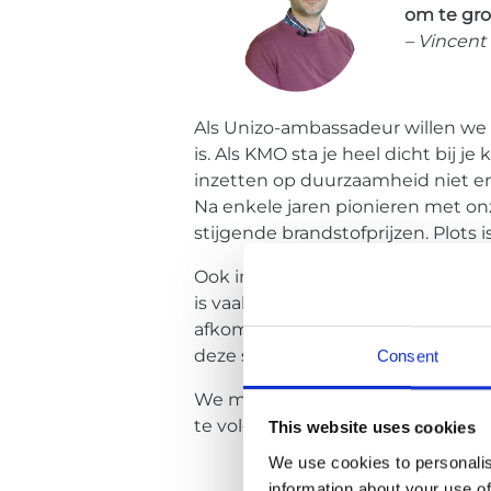
om te gro
– Vincent
Als Unizo-ambassadeur willen we 
is. Als KMO sta je heel dicht bij j
inzetten op duurzaamheid niet en
Na enkele jaren pionieren met on
stijgende brandstofprijzen. Plots
Ook in andere sectoren gaat nie
is vaak beter geplaatst dan grote
afkomen. Ons stappenplan van dig
deze spelenderwijs uitproberen en
Consent
We merken ook dat (lokale) overh
te volgen. Ook hierin willen we a
This website uses cookies
We use cookies to personalis
information about your use of