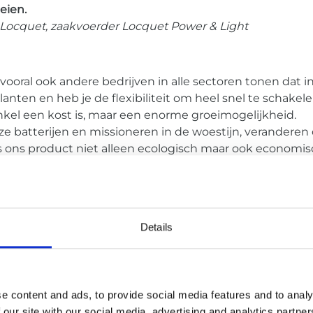
eien.
 Locquet, zaakvoerder Locquet
Power & Light
vooral ook andere bedrijven in alle sectoren tonen dat
e klanten en heb je de flexibiliteit om heel snel te schake
kel een kost is, maar een enorme groeimogelijkheid.
ze batterijen en missioneren in de woestijn, verande
 is ons product niet alleen ecologisch maar ook economis
uwe regelgeving de meest duurzame oplossing een comp
 multinationals om pragmatisch en snel in te spelen op 
italisatie en opmeten van verbruik, ontwikkeling van a
 verbeteren bij klanten kan hier zeker een voorbeeld in 
Details
eden niet altijd de middelen of kennis in huis hebben 
ls UNIZO-ambassadeur een rol spelen zodat het speelveld
e content and ads, to provide social media features and to analy
 our site with our social media, advertising and analytics partn