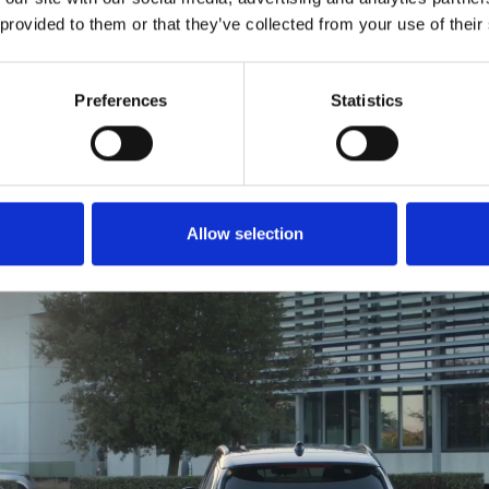
 provided to them or that they’ve collected from your use of their
an de officiële uitreiki
Preferences
Statistics
Allow selection