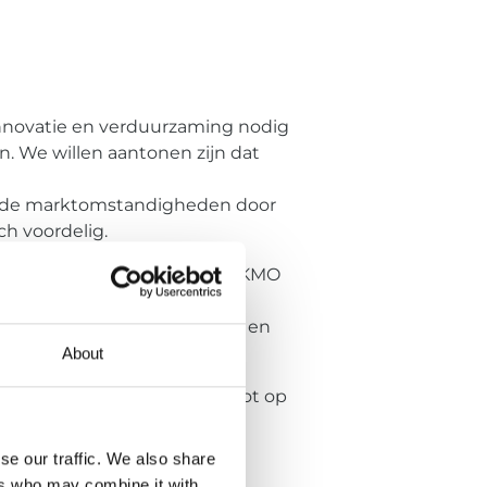
 innovatie en verduurzaming nodig
len. We willen aantonen zijn dat
ren de marktomstandigheden door
ch voordelig.
etitief voordeel geven. De KMO
de veranderingen die op ons
lternatieve batterijsystemen en
zijn.
About
om de wetgeving rond uitstoot op
 voor iedereen gelijk wordt.
se our traffic. We also share
ers who may combine it with