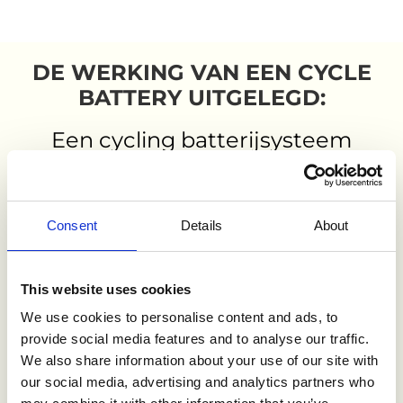
DE WERKING VAN EEN
CYCLE
BATTERY
UITGELEGD:
Een cycling batterijsysteem
werkt fundamenteel anders
dan traditionele
Consent
Details
About
stroomvoorziening:
This website uses cookies
1
We use cookies to personalise content and ads, to
Slimme energieopslag
provide social media features and to analyse our traffic.
We also share information about your use of our site with
De cycle batterij is speciaal ontworpen om herhaaldelijk tot een lage
our social media, advertising and analytics partners who
capaciteit te worden ontladen zonder prestatieverlies.