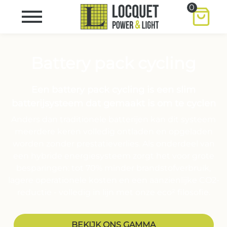
0
Battery pack cycling
Een battery pack cycling is een slim
batterijsysteem dat gemaakt is om te cyclen
Anders dan traditionele batterijen kan dit systeem
meerdere keren volledig ontladen en opgeladen
worden zonder prestatieverlies. Als onderdeel van
een hybride energiesysteem zorgt het voor grote
besparingen: tot 70% minder brandstofverbruik,
lagere operationele kosten en een aanzienlijke CO2-
reductie - volledig in lijn met onze eco² filosofie.
BEKIJK ONS GAMMA