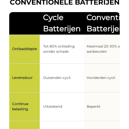
CONVENTIONELE BATTERIJEN
Cycle
Convention
Batterijen
Batterijen
Tot 80% ontlading
Maximaal 20-30% ontlad
Ontlaaddiepte
zonder schade
aanbevolen
Levensduur
Duizenden cycli
Honderden cycli
Continue
Uitstekend
Beperkt
belasting