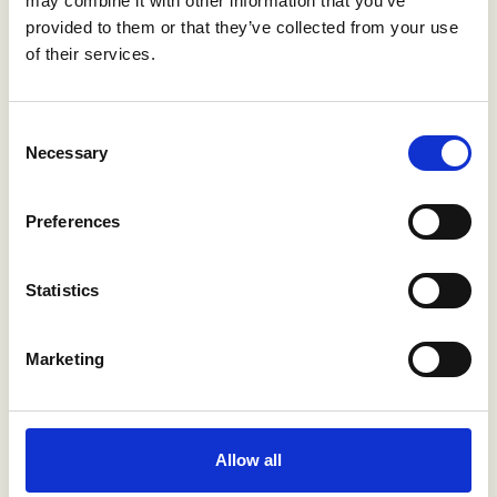
may combine it with other information that you’ve
provided to them or that they’ve collected from your use
of their services.
2
Efficiënt generator gebruik
Consent
In plaats van continu te draaien, start de generator alleen wanneer de
Necessary
Selection
batterij moet worden opgeladen. De generator draait dan op zijn
optimale rendement (ongeveer 80% van zijn capaciteit) - precies het
Preferences
punt waarop het brandstofverbruik het meest efficiënt is.
Statistics
3
Automatische schakeling
Marketing
Zodra de batterij is opgeladen, schakelt de generator automatisch uit.
Tijdens periodes van laag verbruik (bijvoorbeeld 's nachts) levert de
batterij alle benodigde stroom.
Allow all