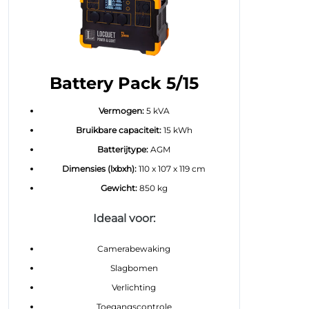
Battery Pack 5/15
Vermogen:
5 kVA
Bruikbare capaciteit:
15 kWh
Batterijtype:
AGM
Dimensies (lxbxh):
110 x 107 x 119 cm
Gewicht:
850 kg
Ideaal voor:
Camerabewaking
Slagbomen
Verlichting
Toegangscontrole