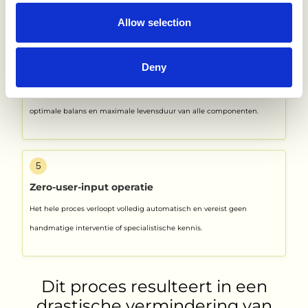
Allow selection
4
Intelligent energiebeheer
Deny
Het systeem monitort continu het energieverbruik en de
batterijstatus. Het geavanceerde managementsysteem zorgt voor een
optimale balans en maximale levensduur van alle componenten.
5
Zero-user-input operatie
Het hele proces verloopt volledig automatisch en vereist geen
handmatige interventie of specialistische kennis.
Dit proces resulteert in een
drastische vermindering van