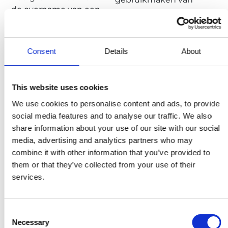
de overname van een
powermanagement en
transformator of voor
batterijpakketten om
tijdelijke
efficiëntie te
stroomvoorzieningen.
maximaliseren
Consent
Details
About
This website uses cookies
Voordelen van ons ECO²-advies
We use cookies to personalise content and ads, to provide
social media features and to analyse our traffic. We also
Bespaar kosten
share information about your use of our site with our social
ECO²-advies voorkomt de financiële last van
media, advertising and analytics partners who may
overmatig brandstofverbruik door het
combine it with other information that you’ve provided to
overdimensioneren van generatoren.
them or that they’ve collected from your use of their
Milieuvriendelijk
services.
Helpt bij het verminderen van jouw ecologische
voetafdruk door de uitstoot van broeikasgassen
te verminderen.
Consent
Necessary
Selection